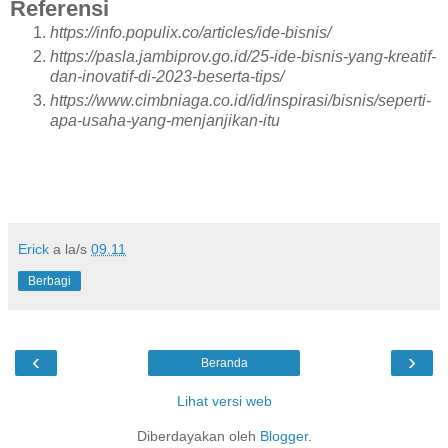
Referensi
https://info.populix.co/articles/ide-bisnis/
https://pasla.jambiprov.go.id/25-ide-bisnis-yang-kreatif-
dan-inovatif-di-2023-beserta-tips/
https://www.cimbniaga.co.id/id/inspirasi/bisnis/seperti-
apa-usaha-yang-menjanjikan-itu
Erick
a la/s
09.11
Berbagi
‹
›
Beranda
Lihat versi web
Diberdayakan oleh
Blogger
.